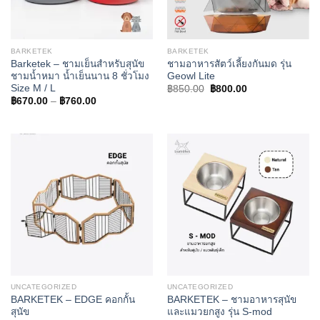
BARKETEK
BARKETEK
Barketek – ชามเย็นสำหรับสุนัข
ชามอาหารสัตว์เลี้ยงกันมด รุ่น
ชามน้ำหมา น้ำเย็นนาน 8 ชั่วโมง
Geowl Lite
Size M / L
Original
Current
฿
850.00
฿
800.00
price
price
Price
฿
670.00
–
฿
760.00
was:
is:
range:
฿850.00.
฿800.00.
฿670.00
through
฿760.00
UNCATEGORIZED
UNCATEGORIZED
BARKETEK – EDGE คอกกั้น
BARKETEK – ชามอาหารสุนัข
สุนัข
และแมวยกสูง รุ่น S-mod